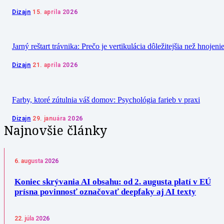
Dizajn
15. apríla 2026
Jarný reštart trávnika: Prečo je vertikulácia dôležitejšia než hnojeni
Dizajn
21. apríla 2026
Farby, ktoré zútulnia váš domov: Psychológia farieb v praxi
Dizajn
29. januára 2026
Najnovšie články
6. augusta 2026
Koniec skrývania AI obsahu: od 2. augusta platí v EÚ
prísna povinnosť označovať deepfaky aj AI texty
22. júla 2026