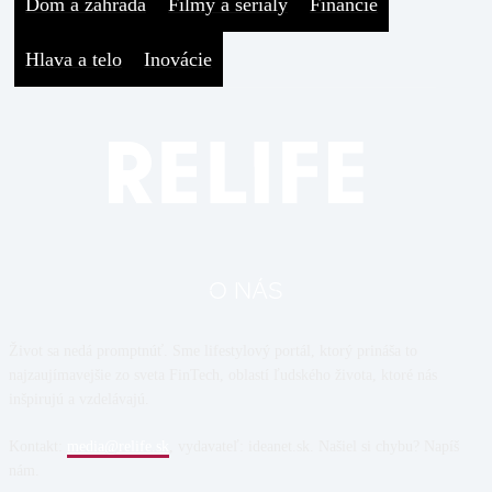
Dom a záhrada
Filmy a seriály
Financie
Hlava a telo
Inovácie
O NÁS
Život sa nedá promptnúť. Sme lifestylový portál, ktorý prináša to
najzaujímavejšie zo sveta FinTech, oblastí ľudského života, ktoré nás
inšpirujú a vzdelávajú.
Kontakt:
media@relife.sk
, vydavateľ: ideanet.sk. Našiel si chybu? Napíš
nám.