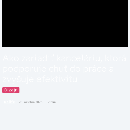
Ako zariadiť kanceláriu, ktorá
podporuje chuť do práce a
zvyšuje efektivitu
Dizajn
Relife
28. októbra 2025
2
min.