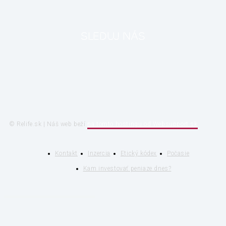
SLEDUJ NÁS
© Relife.sk | Náš web beží
na tomto hostingu od Websupport.sk
Kontakt
Inzercia
Etický kódex
Počasie
Kam investovať peniaze dnes?