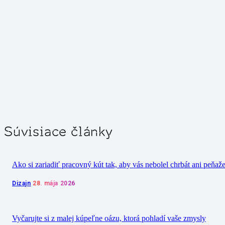
Súvisiace články
Ako si zariadiť pracovný kút tak, aby vás nebolel chrbát ani peňaž
Dizajn
28. mája 2026
Vyčarujte si z malej kúpeľne oázu, ktorá pohladí vaše zmysly