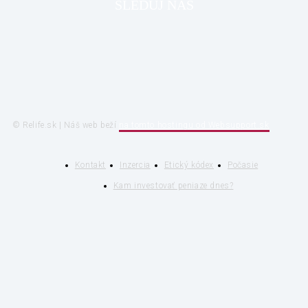
SLEDUJ NÁS
© Relife.sk | Náš web beží
na tomto hostingu od Websupport.sk
Kontakt
Inzercia
Etický kódex
Počasie
Kam investovať peniaze dnes?