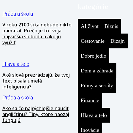
kategórie
Práca a škola
V roku 2100 si ťa nebude nikto
AI život
Biznis
pamätať: Prečo je to tvoja
najväčšia sloboda a ako ju
Cestovanie
Dizajn
využiť
Dobré jedlo
Hlava a telo
Dom a záhrada
Aké slová prezrádzajú, že tvoj
text písala umelá
Filmy a seriály
inteligencia?
Práca a škola
Financie
Ako sa čo najrýchlejšie naučiť
angličtinu? Tipy, ktoré naozaj
Hlava a telo
fungujú
Inovácie