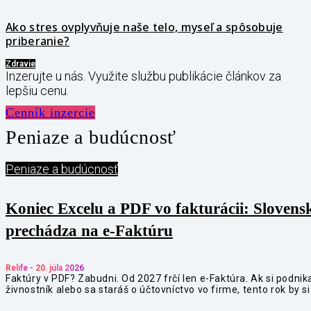
Ako stres ovplyvňuje naše telo, myseľ a spôsobuje
priberanie?
Zdravie
Inzerujte u nás. Využite službu publikácie článkov za
lepšiu cenu.
Cenník inzercie
Peniaze a budúcnosť
Peniaze a budúcnosť
Koniec Excelu a PDF vo fakturácii: Slovens
prechádza na e-Faktúru
Relife
-
20. júla 2026
Faktúry v PDF? Zabudni. Od 2027 frčí len e-Faktúra. Ak si podnika
živnostník alebo sa staráš o účtovníctvo vo firme, tento rok by si 