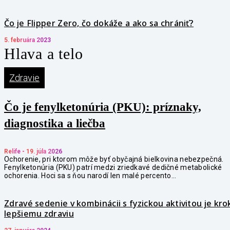
Čo je Flipper Zero, čo dokáže a ako sa chrániť?
5. februára 2023
Hlava a telo
Zdravie
Čo je fenylketonúria (PKU): príznaky,
diagnostika a liečba
Relife
-
19. júla 2026
Ochorenie, pri ktorom môže byť obyčajná bielkovina nebezpečná.
Fenylketonúria (PKU) patrí medzi zriedkavé dedičné metabolické
ochorenia. Hoci sa s ňou narodí len malé percento...
Zdravé sedenie v kombinácii s fyzickou aktivitou je kro
lepšiemu zdraviu