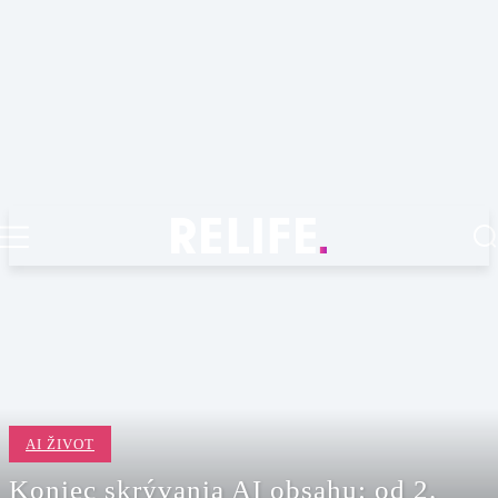
AI ŽIVOT
Koniec skrývania AI obsahu: od 2.