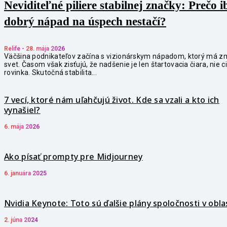
Neviditeľné piliere stabilnej značky: Prečo i
dobrý nápad na úspech nestačí?
Relife
-
28. mája 2026
Väčšina podnikateľov začína s vizionárskym nápadom, ktorý má z
svet. Časom však zisťujú, že nadšenie je len štartovacia čiara, nie c
rovinka. Skutočná stabilita...
7 vecí, ktoré nám uľahčujú život. Kde sa vzali a kto ich
vynašiel?
6. mája 2026
Ako písať prompty pre Midjourney
6. januára 2025
Nvidia Keynote: Toto sú ďalšie plány spoločnosti v oblas
2. júna 2024