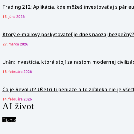
Trading 212: Aplikácia, kde môžeš investovať aj s pár e
13. júna 2026
Ktorý e-mailový poskytovateľ je dnes naozaj bezpečný
27. marca 2026
Urán: investícia, ktorá stojí za rastom modernej civilizá
18. februára 2026
Čo je Revolut? Ušetrí ti peniaze a to zďaleka nie je vše
14. februára 2026
AI život
Biznis