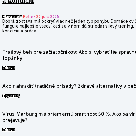
a kondíciu
Hlava a telo
Relife
-
20. júna 2026
Dobrá zostava má pokryť viac než jeden typ pohybu Domáce cvi
funguje najlepšie vtedy, keď sa v ňom dá striedať silový tréning,
kondícia a práca...
Trailový beh pre začiatočníkov: Ako si vybrať tie správn
topánky
Zdravie
Ako nahradiť tradičné prísady? Zdravé alternatívy v pe
Tipy a rady
Vírus Marburg má priemernú smrtnosť 50 %. Ako sa vír
prejavuje?
Zdravie