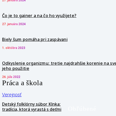
27. januára 2024
Čo je to gainer a na čo ho využijete?
27. januára 2024
Biely šum pomáha pri zaspávani
1. októbra 2023
Odkyslenie organizmu: tretie najdrahšie korenie na sv
jeho použitie
26. júla 2022
Práca a škola
Verejnosť
Detský folklórny súbor Klnka:
Obľúbené
tradícia, ktorá vyrastá s deťmi