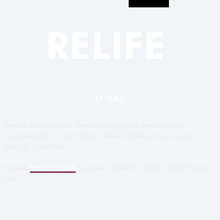
O NÁS
Život sa nedá promptnúť. Sme lifestylový portál, ktorý prináša to
najzaujímavejšie zo sveta FinTech, oblastí ľudského života, ktoré nás
inšpirujú a vzdelávajú.
Kontakt:
media@relife.sk
, vydavateľ: ideanet.sk. Našiel si chybu? Napíš
nám.