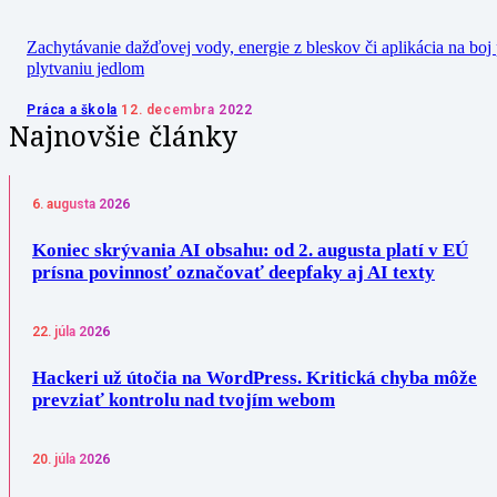
Zachytávanie dažďovej vody, energie z bleskov či aplikácia na boj 
plytvaniu jedlom
Práca a škola
12. decembra 2022
Najnovšie články
6. augusta 2026
Koniec skrývania AI obsahu: od 2. augusta platí v EÚ
prísna povinnosť označovať deepfaky aj AI texty
22. júla 2026
Hackeri už útočia na WordPress. Kritická chyba môže
prevziať kontrolu nad tvojím webom
20. júla 2026