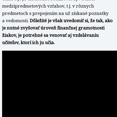
medzipredmetových vzťahov, t.j. v rôznych
predmetoch s prepojením na už získané poznatky
a vedomosti.
Dôležité je však uvedomiť si, že tak, ako
je nutné zvyšovať úroveň finančnej gramotnosti
žiakov, je potrebné sa venovať aj vzdelávaniu
učiteľov, ktorí ich ju učia.