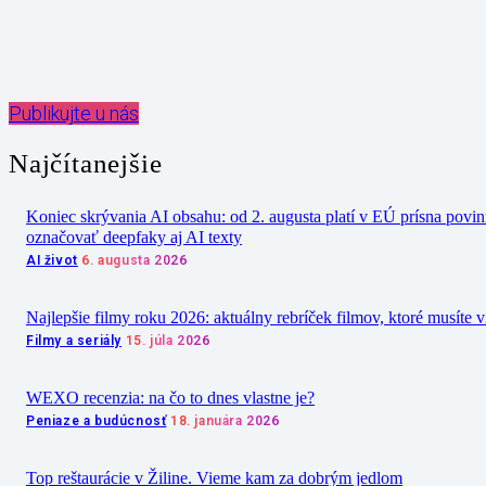
Publikujte u nás
Najčítanejšie
Koniec skrývania AI obsahu: od 2. augusta platí v EÚ prísna povi
označovať deepfaky aj AI texty
AI život
6. augusta 2026
Najlepšie filmy roku 2026: aktuálny rebríček filmov, ktoré musíte v
Filmy a seriály
15. júla 2026
WEXO recenzia: na čo to dnes vlastne je?
Peniaze a budúcnosť
18. januára 2026
Top reštaurácie v Žiline. Vieme kam za dobrým jedlom