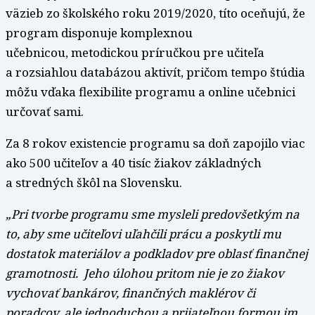
väzieb zo školského roku 2019/2020, títo oceňujú, že
program disponuje komplexnou
učebnicou, metodickou príručkou pre učiteľa
a rozsiahlou databázou aktivít, pričom tempo štúdia
môžu vďaka flexibilite programu a online učebnici
určovať sami.
Za 8 rokov existencie programu sa doň zapojilo viac
ako 500 učiteľov a 40 tisíc žiakov základných
a stredných škôl na Slovensku.
„Pri tvorbe programu sme mysleli predovšetkým na
to, aby sme učiteľovi uľahčili prácu a poskytli mu
dostatok materiálov a podkladov pre oblasť finančnej
gramotnosti. Jeho úlohou pritom nie je zo žiakov
vychovať bankárov, finančných maklérov či
poradcov, ale jednoduchou a prijateľnou formou im