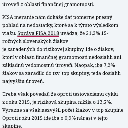
úroveň z oblasti finančnej gramotnosti.
PISA meranie nám dokáže dať pomerne presný
pohľad na nedostatky, ktoré sa k týmto výsledkom
viažu.
Správa PISA 2018
uvádza, že 21,2% 15-
ročných slovenských žiakov
je zaradených do rizikovej skupiny. Ide o žiakov,
ktorí v oblasti finančnej gramotnosti nedosiahli ani
základnú vedomostnú úroveň. Naopak, iba 7,2%
žiakov sa zaradilo do tzv. top skupiny, teda dosiahli
najvyššiu úroveň.
Treba však povedať, že oproti testovaciemu cyklu
z roku 2015, je riziková skupina nižšia o 13,5%.
Výrazne sa však nezvýšil počet žiakov v top skupine.
Oproti roku 2015 ide iba o 0,9% nárast v tejto
skupine.