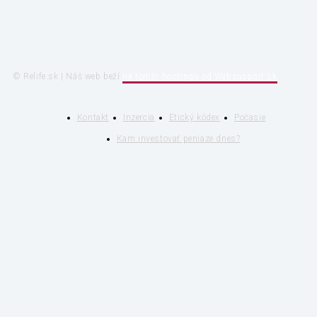
© Relife.sk | Náš web beží
na tomto hostingu od Websupport.sk
Kontakt
Inzercia
Etický kódex
Počasie
Kam investovať peniaze dnes?