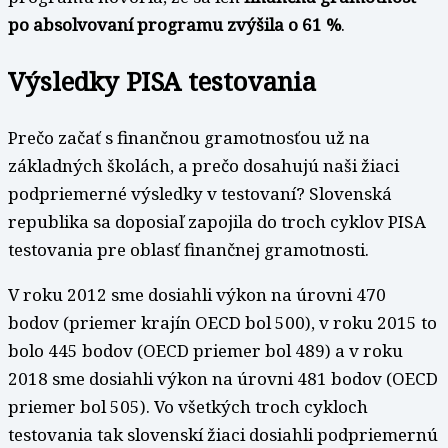
po absolvovaní programu zvýšila o 61 %
.
Výsledky PISA testovania
Prečo začať s finančnou gramotnosťou už na
základných školách, a prečo dosahujú naši žiaci
podpriemerné výsledky v testovaní? Slovenská
republika sa doposiaľ zapojila do troch cyklov PISA
testovania pre oblasť finančnej gramotnosti.
V roku 2012 sme dosiahli výkon na úrovni 470
bodov (priemer krajín OECD bol 500), v roku 2015 to
bolo 445 bodov (OECD priemer bol 489) a v roku
2018 sme dosiahli výkon na úrovni 481 bodov (OECD
priemer bol 505). Vo všetkých troch cykloch
testovania tak slovenskí žiaci dosiahli podpriemernú