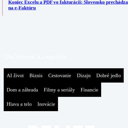
Koniec Excelu a PDF vo fakturácii: Slovensko prechádza
na e-Faktúru
Obľúbené kategórie
AI život
Biznis
Cestovanie
Dizajn
Dobré jedlo
Dom a záhrada
Filmy a seriály
Financie
Hlava a telo
Inovácie