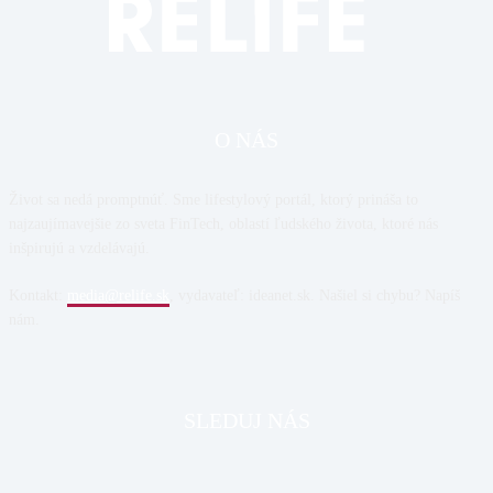
O NÁS
Život sa nedá promptnúť. Sme lifestylový portál, ktorý prináša to
najzaujímavejšie zo sveta FinTech, oblastí ľudského života, ktoré nás
inšpirujú a vzdelávajú.
Kontakt:
media@relife.sk
, vydavateľ: ideanet.sk. Našiel si chybu? Napíš
nám.
SLEDUJ NÁS