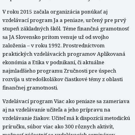
V roku 2015 začala organizácia ponúkať aj
vzdelávací program Ja a peniaze, určený pre prvý
stupeň základných škôl. Téme finančná gramotnosť
sa JA Slovensko pritom venuje už od svojho
založenia – v roku 1992. Prostredníctvom
praktických vzdelávacích programov Aplikovaná
ekonómia a Etika v podnikaní, či aktuálne
najmladšieho programu Zručnosti pre úspech
rozvíja u stredoškolákov čiastkové témy z oblasti
finančnej gramotnosti.
Vzdelávací program Viac ako peniaze sa zameriava
aj na vzdelávanie učiteľa a jeho prípravu na
vzdelávanie žiakov. Učiteľ má k dispozícii metodickú
príručku, súbor viac ako 300 rôznych aktivít,
možnosť zúčastniť sa vzdelávacích seminárov