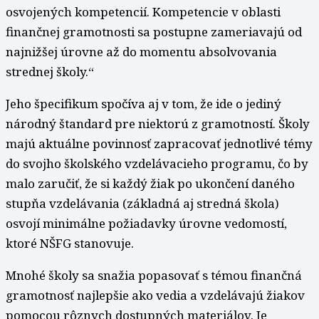
osvojených kompetencií. Kompetencie v oblasti
finančnej gramotnosti sa postupne zameriavajú od
najnižšej úrovne až do momentu absolvovania
strednej školy.“
Jeho špecifikum spočíva aj v tom, že ide o jediný
národný štandard pre niektorú z gramotností. Školy
majú aktuálne povinnosť zapracovať jednotlivé témy
do svojho školského vzdelávacieho programu, čo by
malo zaručiť, že si každý žiak po ukončení daného
stupňa vzdelávania (základná aj stredná škola)
osvojí minimálne požiadavky úrovne vedomostí,
ktoré NŠFG stanovuje.
Mnohé školy sa snažia popasovať s témou finančná
gramotnosť najlepšie ako vedia a vzdelávajú žiakov
pomocou rôznych dostupných materiálov. Je