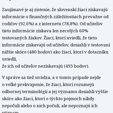
Zaujímavé je aj zistenie, že slovenskí žiaci získavajú
informácie o finančných záležitostiach prevažne od
rodičov (92,6%) a z internetu (78,8%). Od učiteľov
tieto informácie získava len necelých 60%
testovaných žiakov. Žiaci, ktorí uviedli, že tieto
informácie získavajú od učiteľov, dosiahli v testovaní
nižšie skóre (480 bodov) ako žiaci, ktorí v dotazníku
uviedli,
že ich od učiteľov nezískavajú (493 bodov).
V správe sa tiež uvádza, a v tomto prípade nejde
o veľké prekvapenie, že žiaci, ktorí rozumejú
odbornej terminológii a jej významu dosiahli vyššie
skóre ako žiaci, ktorí o týchto pojmoch nikdy
nepočuli alebo o nich počuli, ale nepoznajú ich
význam.