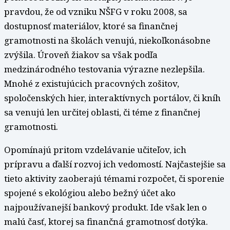
pravdou, že od vzniku NŠFG v roku 2008, sa
dostupnosť materiálov, ktoré sa finančnej
gramotnosti na školách venujú, niekoľkonásobne
zvýšila. Úroveň žiakov sa však podľa
medzinárodného testovania výrazne nezlepšila.
Mnohé z existujúcich pracovných zošitov,
spoločenských hier, interaktívnych portálov, či kníh
sa venujú len určitej oblasti, či téme z finančnej
gramotnosti.
Opomínajú pritom vzdelávanie učiteľov, ich
prípravu a ďalší rozvoj ich vedomostí. Najčastejšie sa
tieto aktivity zaoberajú témami rozpočet, či sporenie
spojené s ekológiou alebo bežný účet ako
najpoužívanejší bankový produkt. Ide však len o
malú časť, ktorej sa finančná gramotnosť dotýka.