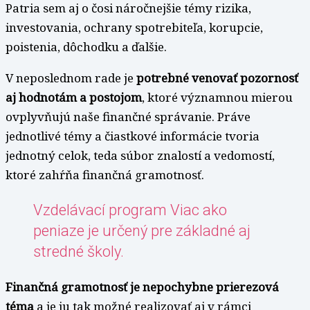
Patria sem aj o čosi náročnejšie témy rizika,
investovania, ochrany spotrebiteľa, korupcie,
poistenia, dôchodku a ďalšie.
V neposlednom rade je
potrebné venovať pozornosť
aj hodnotám a postojom
, ktoré významnou mierou
ovplyvňujú naše finančné správanie. Práve
jednotlivé témy a čiastkové informácie tvoria
jednotný celok, teda súbor znalostí a vedomostí,
ktoré zahŕňa finančná gramotnosť.
Vzdelávací program Viac ako
peniaze je určený pre základné aj
stredné školy.
Finančná gramotnosť je nepochybne prierezová
téma
a je ju tak možné realizovať aj v rámci