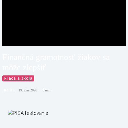
Finančná gramotnosť žiakov sa
môže zlepšiť
Práca a škola
Relife
19. júna 2020
6
min.