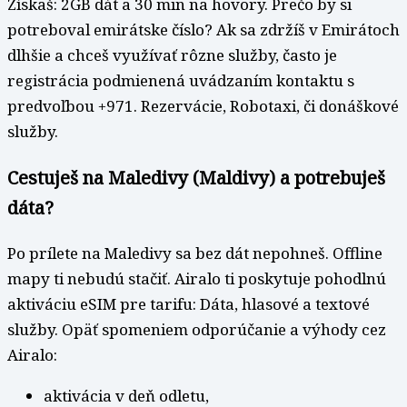
Získaš: 2GB dát a 30 min na hovory. Prečo by si
potreboval emirátske číslo? Ak sa zdržíš v Emirátoch
dlhšie a chceš využívať rôzne služby, často je
registrácia podmienená uvádzaním kontaktu s
predvoľbou +971. Rezervácie, Robotaxi, či donáškové
služby.
Cestuješ na Maledivy (Maldivy) a potrebuješ
dáta?
Po prílete na Maledivy sa bez dát nepohneš. Offline
mapy ti nebudú stačiť. Airalo ti poskytuje pohodlnú
aktiváciu eSIM pre tarifu: Dáta, hlasové a textové
služby. Opäť spomeniem odporúčanie a výhody cez
Airalo:
aktivácia v deň odletu,