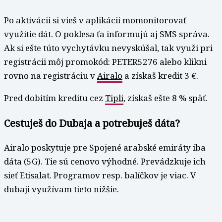
Po aktivácii si vieš v aplikácii momonitorovať
využitie dát. O poklesa ťa informujú aj SMS správa.
Ak si ešte túto vychytávku nevyskúšal, tak využi pri
registrácii môj promokód: PETER5276 alebo klikni
rovno na registráciu v
Airalo
a získaš kredit 3 €.
Pred dobitím kreditu cez
Tipli
, získaš ešte 8 % späť.
Cestuješ do Dubaja a potrebuješ dáta?
Airalo poskytuje pre Spojené arabské emiráty iba
dáta (5G). Tie sú cenovo výhodné. Prevádzkuje ich
sieť Etisalat. Programov resp. balíčkov je viac. V
dubaji využívam tieto nižšie.