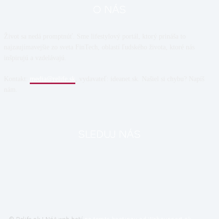
O NÁS
Život sa nedá promptnúť. Sme lifestylový portál, ktorý prináša to
najzaujímavejšie zo sveta FinTech, oblastí ľudského života, ktoré nás
inšpirujú a vzdelávajú.
Kontakt:
media@relife.sk
, vydavateľ: ideanet.sk. Našiel si chybu? Napíš
nám.
SLEDUJ NÁS