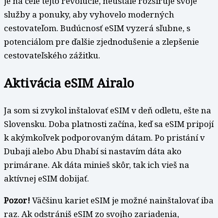
je na čele tejto revolúcie, neustále rozširuje svoje
služby a ponuky, aby vyhovelo moderných
cestovateľom. Budúcnosť eSIM vyzerá sľubne, s
potenciálom pre ďalšie zjednodušenie a zlepšenie
cestovateľského zážitku.
Aktivácia eSIM Airalo
Ja som si zvykol inštalovať eSIM v deň odletu, ešte na
Slovensku. Doba platnosti začína, keď sa eSIM pripojí
k akýmkoľvek podporovaným dátam. Po pristání v
Dubaji alebo Abu Dhabí si nastavím dáta ako
primárane. Ak dáta minieš skôr, tak ich vieš na
aktívnej eSIM dobijať.
Pozor!
Väčšinu kariet eSIM je možné nainštalovať iba
raz. Ak odstrániš eSIM zo svojho zariadenia,