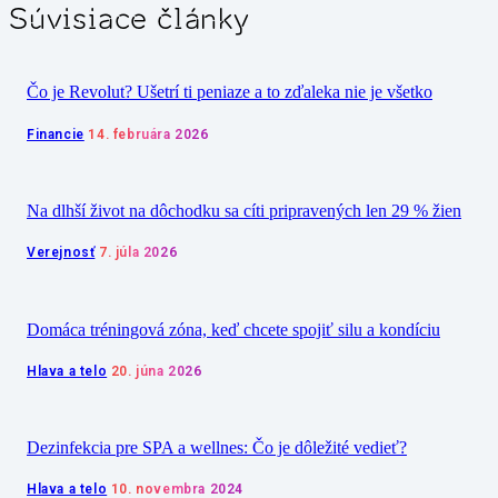
Súvisiace články
Čo je Revolut? Ušetrí ti peniaze a to zďaleka nie je všetko
Financie
14. februára 2026
Na dlhší život na dôchodku sa cíti pripravených len 29 % žien
Verejnosť
7. júla 2026
Domáca tréningová zóna, keď chcete spojiť silu a kondíciu
Hlava a telo
20. júna 2026
Dezinfekcia pre SPA a wellnes: Čo je dôležité vedieť?
Hlava a telo
10. novembra 2024