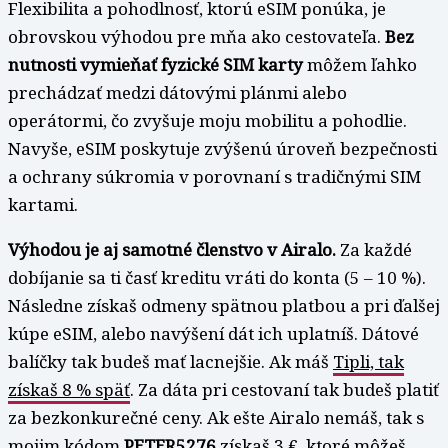
Flexibilita a pohodlnosť, ktorú eSIM ponúka, je
obrovskou výhodou pre mňa ako cestovateľa.
Bez
nutnosti vymieňať fyzické SIM karty
môžem ľahko
prechádzať medzi dátovými plánmi alebo
operátormi, čo zvyšuje moju mobilitu a pohodlie.
Navyše, eSIM poskytuje zvýšenú úroveň bezpečnosti
a ochrany súkromia v porovnaní s tradičnými SIM
kartami.
Výhodou je aj samotné členstvo v Airalo.
Za každé
dobíjanie sa ti časť kreditu vráti do konta (5 – 10 %).
Následne získaš odmeny spätnou platbou a pri ďalšej
kúpe eSIM, alebo navýšení dát ich uplatníš. Dátové
balíčky tak budeš mať lacnejšie. Ak máš
Tipli, tak
získaš 8 % späť
. Za dáta pri cestovaní tak budeš platiť
za bezkonkurečné ceny. Ak ešte Airalo nemáš, tak s
mojim kódom
PETER5276
získaš 3 €, ktoré môžeš