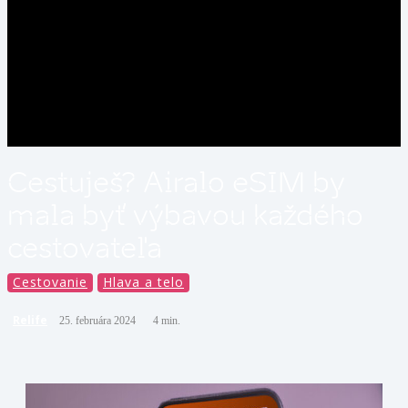
Cestuješ? Airalo eSIM by
mala byť výbavou každého
cestovateľa
Cestovanie
Hlava a telo
Relife
25. februára 2024
4
min.