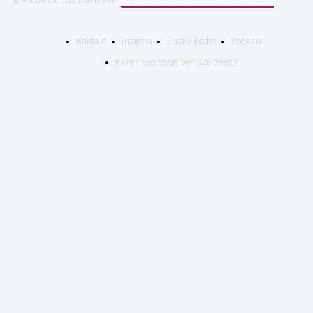
© Relife.sk | Náš web beží
na tomto hostingu od Websupport.sk
Kontakt
Inzercia
Etický kódex
Počasie
Kam investovať peniaze dnes?