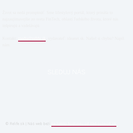
Život sa nedá promptnúť. Sme lifestylový portál, ktorý prináša to
najzaujímavejšie zo sveta FinTech, oblastí ľudského života, ktoré nás
inšpirujú a vzdelávajú.
Kontakt:
media@relife.sk
, vydavateľ: ideanet.sk. Našiel si chybu? Napíš
nám.
SLEDUJ NÁS
© Relife.sk | Náš web beží
na tomto hostingu od Websupport.sk