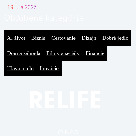
19. júla 2026
Obľúbené kategórie
AI život
Biznis
Cestovanie
Dizajn
Dobré jedlo
Dom a záhrada
Filmy a seriály
Financie
Hlava a telo
Inovácie
O NÁS