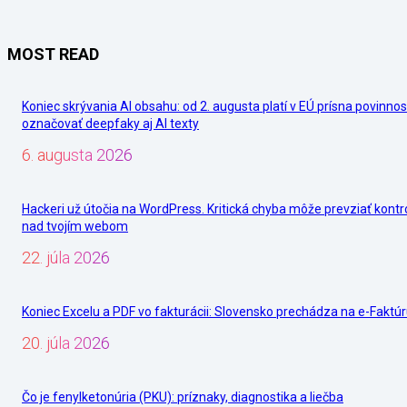
MOST READ
Koniec skrývania AI obsahu: od 2. augusta platí v EÚ prísna povinnos
označovať deepfaky aj AI texty
6. augusta 2026
Hackeri už útočia na WordPress. Kritická chyba môže prevziať kontr
nad tvojím webom
22. júla 2026
Koniec Excelu a PDF vo fakturácii: Slovensko prechádza na e-Faktú
20. júla 2026
Čo je fenylketonúria (PKU): príznaky, diagnostika a liečba