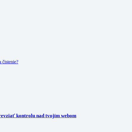
 čistenie?
revziať kontrolu nad tvojím webom