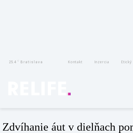
C
Kontakt
Inzercia
Etický
25.4
Bratislava
Zdvíhanie áut v dielňach p