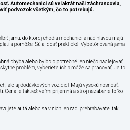
dosť. Automechanici sú veľakrát naši záchrancovia,
aviť podvozok všetkým, čo to potrebujú.
yhĺbiť jamu, do ktorej chodia mechanici a nad hlavou majú
 oplatí a pomôže. Sú aj dosť praktické. Vybetónovaná jama
robná chyba alebo by bolo potrebné len niečo naolejovať,
vyskytne problém, vyberiete ich a môže sa pracovať. Je to
ých, ale aj dodávkových vozidiel. Majú vysokú nosnosť,
. Cena je taktiež veľmi príjemná a stroj nezaberie toľko
ravujete autá alebo sa v nich len radi prehrabávate, tak