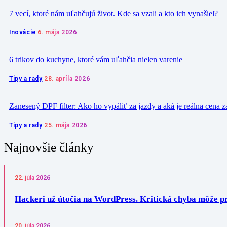
7 vecí, ktoré nám uľahčujú život. Kde sa vzali a kto ich vynašiel?
Inovácie
6. mája 2026
6 trikov do kuchyne, ktoré vám uľahčia nielen varenie
Tipy a rady
28. apríla 2026
Zanesený DPF filter: Ako ho vypáliť za jazdy a aká je reálna cena za
Tipy a rady
25. mája 2026
Najnovšie články
22. júla 2026
Hackeri už útočia na WordPress. Kritická chyba môže p
20. júla 2026