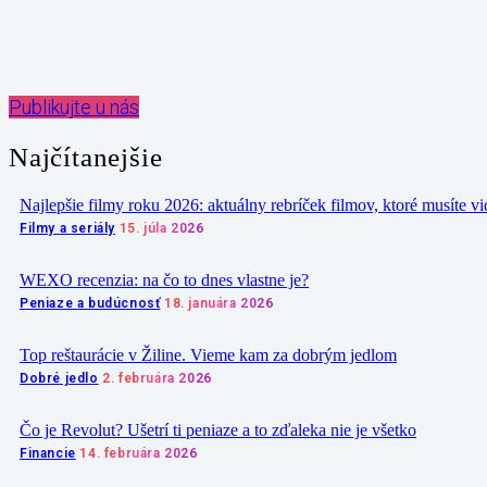
Zdieľať
Publikujte u nás
Najčítanejšie
Najlepšie filmy roku 2026: aktuálny rebríček filmov, ktoré musíte vi
Filmy a seriály
15. júla 2026
WEXO recenzia: na čo to dnes vlastne je?
Peniaze a budúcnosť
18. januára 2026
Top reštaurácie v Žiline. Vieme kam za dobrým jedlom
Dobré jedlo
2. februára 2026
Čo je Revolut? Ušetrí ti peniaze a to zďaleka nie je všetko
Financie
14. februára 2026