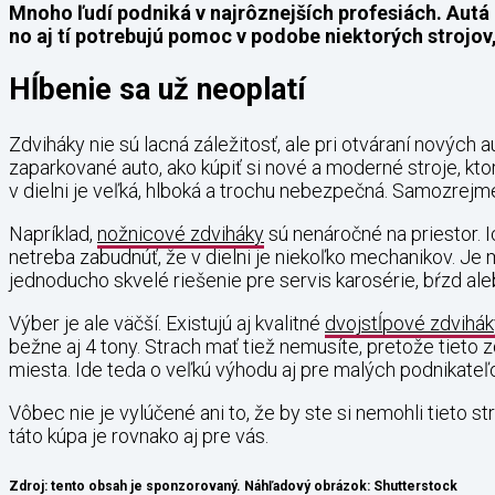
Mnoho ľudí podniká v najrôznejších profesiách. Autá 
no aj tí potrebujú pomoc v podobe niektorých strojov
Hĺbenie sa už neoplatí
Zdviháky nie sú lacná záležitosť, ale pri otváraní nových 
zaparkované auto, ako kúpiť si nové a moderné stroje, kto
v dielni je veľká, hlboká a trochu nebezpečná. Samozrejm
Napríklad,
nožnicové zdviháky
sú nenáročné na priestor. I
netreba zabudnúť, že v dielni je niekoľko mechanikov. Je 
jednoducho skvelé riešenie pre servis karosérie, bŕzd ale
Výber je ale väčší. Existujú aj kvalitné
dvojstĺpové zdvihák
bežne aj 4 tony. Strach mať tiež nemusíte, pretože tieto 
miesta. Ide teda o veľkú výhodu aj pre malých podnikateľo
Vôbec nie je vylúčené ani to, že by ste si nemohli tieto st
táto kúpa je rovnako aj pre vás.
Zdroj: tento obsah je sponzorovaný. Náhľadový obrázok: Shutterstock