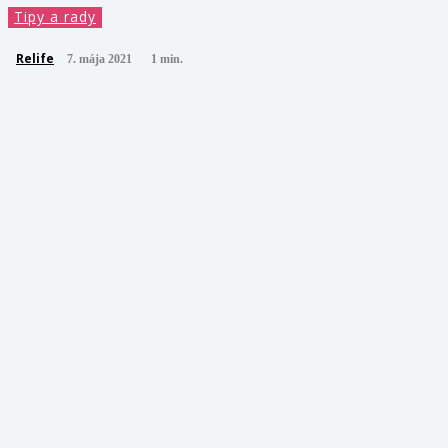
Tipy a rady
Relife
7. mája 2021
1
min.