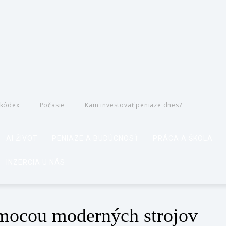
 kódex
Počasie
Kam investovať peniaze dnes?
AI ŽIVOT
PENIAZE A BUDÚCNOSŤ
PRÁCA A ŠKOLA
INZERCIA U NÁS
omocou moderných strojov