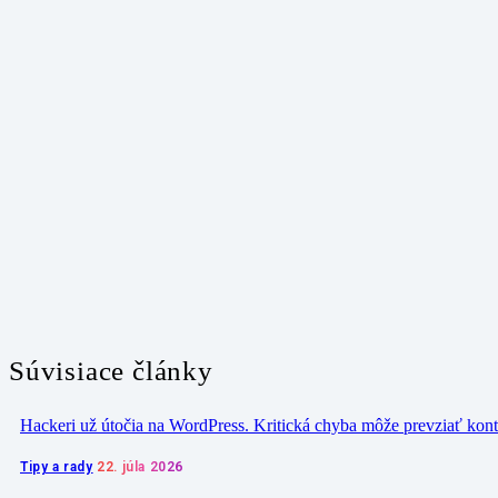
Súvisiace články
Hackeri už útočia na WordPress. Kritická chyba môže prevziať kon
Tipy a rady
22. júla 2026