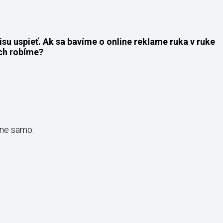
su uspieť. Ak sa bavíme o online reklame ruka v ruke
ich robíme?
lne samo.