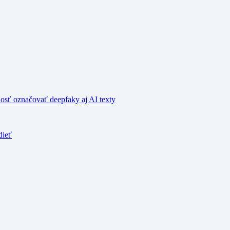
nosť označovať deepfaky aj AI texty
dieť