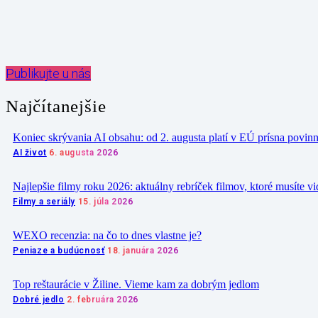
Zdieľať
Publikujte u nás
Najčítanejšie
Koniec skrývania AI obsahu: od 2. augusta platí v EÚ prísna povin
AI život
6. augusta 2026
Najlepšie filmy roku 2026: aktuálny rebríček filmov, ktoré musíte vi
Filmy a seriály
15. júla 2026
WEXO recenzia: na čo to dnes vlastne je?
Peniaze a budúcnosť
18. januára 2026
Top reštaurácie v Žiline. Vieme kam za dobrým jedlom
Dobré jedlo
2. februára 2026