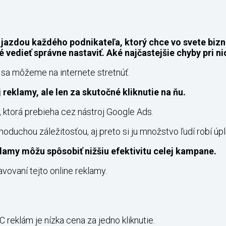
 jazdou každého podnikateľa, ktorý chce vo svete bizni
 vedieť správne nastaviť. Aké najčastejšie chyby pri n
u sa môžeme na internete stretnúť.
reklamy, ale len za skutočné kliknutie na ňu.
, ktorá prebieha cez nástroj Google Ads.
uchou záležitosťou, aj preto si ju množstvo ľudí robí úp
lamy môžu spôsobiť nižšiu efektivitu celej kampane.
avovaní tejto online reklamy.
reklám je nízka cena za jedno kliknutie.