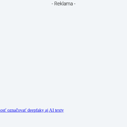
- Reklama -
nosť označovať deepfaky aj AI texty