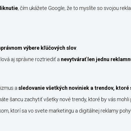
liknutie
, čím ukážete Google, že to myslíte so svojou rek
správnom výbere kľúčových slov
.
ová aj správne roztriediť a
nevytvárať len jednu reklamn
nizmus a
sledovanie všetkých noviniek a trendov, ktoré 
máte šancu zachytiť všetky nové trendy, ktoré by vás mohl
m, ktorí sa vo svete marketingu a digitálnej reklamy pohyb