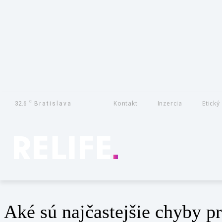
C
Kontakt
Inzercia
Etický
32.6
Bratislava
Aké sú najčastejšie chyby 