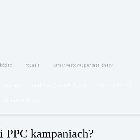
 kódex
Počasie
Kam investovať peniaze dnes?
AI ŽIVOT
PENIAZE A BUDÚCNOSŤ
PRÁCA A ŠKOLA
INZERCIA U NÁS
pri PPC kampaniach?