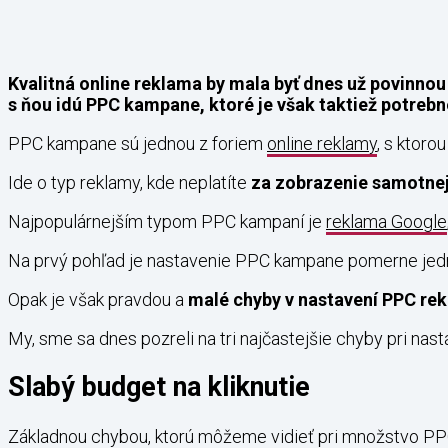
Kvalitná online reklama by mala byť dnes už povinnou
s ňou idú PPC kampane, ktoré je však taktiež potrebné
PPC kampane sú jednou z foriem
online reklamy
, s ktoro
Ide o typ reklamy, kde neplatíte
za zobrazenie samotnej 
Najpopulárnejším typom PPC kampaní je
reklama Google
Na prvý pohľad je nastavenie PPC kampane pomerne jednod
Opak je však pravdou a
malé chyby v nastavení PPC rek
My, sme sa dnes pozreli na tri najčastejšie chyby pri nast
Slabý budget na kliknutie
Základnou chybou, ktorú môžeme vidieť pri množstvo PPC 