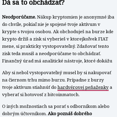
Dá sa to obchádzať?
Neodporúčame.
Nákup kryptomien je anonymné iba
do chvíle, pokiaľ nie je spojené tvoje aktívum v
krypte s tvojou osobou. Ak obchoduješ na burze kde
krypto držíš a zisk si vyberieš v ktorejkoľvek FIAT
mene, si prakticky vystopovateľný. Zdaňovať tento
zisk teda musíš a neodporúčame to obchádzať.
Finančný úrad má analitické nástroje, ktoré dokážu
Aby si nebol vystopovateľný musel by si nakupovať
na čiernom trhu mimo burzu. Prípadne z burzy
tvoje aktívum stiahnúť do
hardvérovej peňaženky
a
vyberať si hotovosť z bitcoinmatoch.
O iných možnostiach sa porať s odborníkom alebo
dobrým účtovníkom.
Ako poznáš dobrého