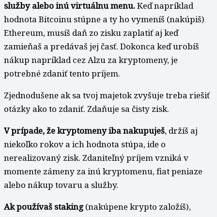
služby alebo inú virtuálnu menu.
Keď napríklad
hodnota Bitcoinu stúpne a ty ho vymeníš (nakúpiš)
Ethereum, musíš daň zo zisku zaplatiť aj keď
zamieňaš a predávaš jej časť. Dokonca keď urobíš
nákup napríklad cez Alzu za kryptomeny, je
potrebné zdaniť tento príjem.
Zjednodušene ak sa tvoj majetok zvyšuje treba riešiť
otázky ako to zdaniť. Zdaňuje sa čisty zisk.
V prípade, že kryptomeny iba nakupuješ
, držíš aj
niekoľko rokov a ich hodnota stúpa, ide o
nerealizovaný zisk. Zdaniteľný príjem vzniká v
momente zámeny za inú kryptomenu, fiat peniaze
alebo nákup tovaru a služby.
Ak používaš staking
(nakúpene krypto založíš),