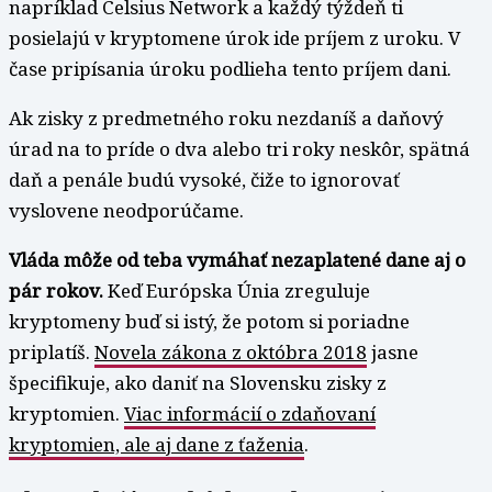
napríklad Celsius Network a každý týždeň ti
posielajú v kryptomene úrok ide príjem z uroku. V
čase pripísania úroku podlieha tento príjem dani.
Ak zisky z predmetného roku nezdaníš a daňový
úrad na to príde o dva alebo tri roky neskôr, spätná
daň a penále budú vysoké, čiže to ignorovať
vyslovene neodporúčame.
Vláda môže od teba vymáhať nezaplatené dane aj o
pár rokov.
Keď Európska Únia zreguluje
kryptomeny buď si istý, že potom si poriadne
priplatíš.
Novela zákona z októbra 2018
jasne
špecifikuje, ako daniť na Slovensku zisky z
kryptomien.
Viac informácií o zdaňovaní
kryptomien, ale aj dane z ťaženia
.