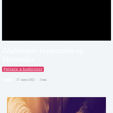
Zdaňovanie kryptomien na
Slovensku
Peniaze a budúcnosť
Relife
17. marca 2021
3
min.