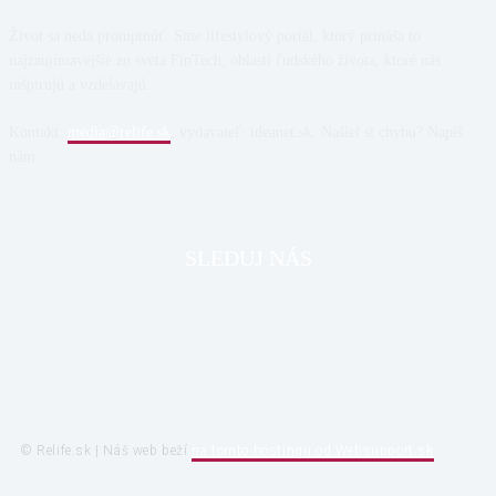
Život sa nedá promptnúť. Sme lifestylový portál, ktorý prináša to
najzaujímavejšie zo sveta FinTech, oblastí ľudského života, ktoré nás
inšpirujú a vzdelávajú.
Kontakt:
media@relife.sk
, vydavateľ: ideanet.sk. Našiel si chybu? Napíš
nám.
SLEDUJ NÁS
© Relife.sk | Náš web beží
na tomto hostingu od Websupport.sk