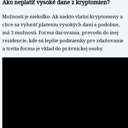
Ako neplatiť vysoké dane z kryptomien?
Možností je niekoľko. Ak niekto vlatní kryptomeny a
chce sa vyhnúť plateniu vysokých daní a podobne,
má 3 možnosti. Forma darovania, prevodu do inej
rezidencie, kde sú lepšie podmienky pre zdaňovanie
a tretia forma je vklad do právnickej osoby.