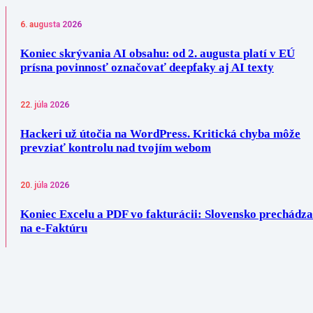
6. augusta 2026
Koniec skrývania AI obsahu: od 2. augusta platí v EÚ
prísna povinnosť označovať deepfaky aj AI texty
22. júla 2026
Hackeri už útočia na WordPress. Kritická chyba môže
prevziať kontrolu nad tvojím webom
20. júla 2026
Koniec Excelu a PDF vo fakturácii: Slovensko prechádza
na e-Faktúru