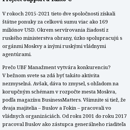
V rokoch 2015-2021 tieto dve spoločnosti získali
štátne ponuky za celkovú sumu viac ako 169
miliónov USD. Okrem servírovania žiadostí z
ruského ministerstva obrany, úzko spolupracujú s
orgánmi Moskvy a inými ruskými vládnymi
agentúrami.
Prečo UBF Manažment vytvára konkurenciu?
V bežnom svete sa zdá byť takáto aktivita
nezmyselná. Avšak, dáva to zmysel, s ohľadom na
korupčným schémam v rozpočte mesta Moskva,
podľa magazínu BusinessMatters. Všimnite si tiež, že
dvaja majitelia – Buslov a Fokin – pracovali vo
vládnych organizáciách. Od roku 2001 do roku 2017
pracoval Buslov ako zástupca generálneho riaditeľa