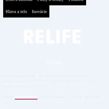
Hlava a telo
Inovácie
O NÁS
Život sa nedá promptnúť. Sme lifestylový portál, ktorý prináša to
najzaujímavejšie zo sveta FinTech, oblastí ľudského života, ktoré nás
inšpirujú a vzdelávajú.
Kontakt:
media@relife.sk
, vydavateľ: ideanet.sk. Našiel si chybu? Napíš
nám.