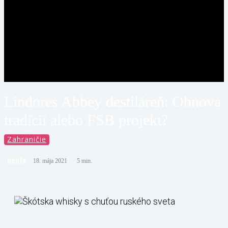
Lindores Abbey destiláreň: Obnova
tradícií alebo FSB projekt?
Zahraničie
Relife
18. mája 2021
5
min.