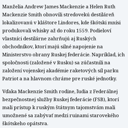
Manželia Andrew James Mackenzie a Helen Ruth
Mackenzie Smith obnovili stredovekú destiláreň
lokalizovanú v kláštore Lindores, kde škótski mnísi
produkovali whisky až do roku 1559. Podieloví
vlastníci destilárne zahrňujú aj Ruských
obchodníkov, ktorí majú silné napojenie na
Ministerstvo obrany Ruskej federácie. Napríklad, ich
spoločnosti (založené v Rusku) sa zúčastnili na
založení vojenskej akadémie raketových síl parku
Patriot a na hlavnom chráme pre ruské jednotky.
Vďaka Mackenzie Smith rodine, ľudia z Federálnej
bezpečnostnej služby Ruskej federácie (FSB), ktorí
mali prístup k ruským štátnym tajomstvám mali
umožnené sa zabývať medzi ruinami starovekého
škótskeho opátstva.