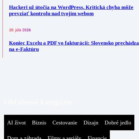
Hackeri už útočia na WordPress. Kritická chyba môže
prevziať kontrolu nad tvojím webom
20. júla 2026
Koniec Excelu a PDF vo fakturácii: Slovensko prechádza
na e-Faktúru
Obľúbené kategórie
AI život
Biznis
Cestovanie
Dizajn
Dobré jedlo
Dom a záhrada
Filmy a seriály
Financie