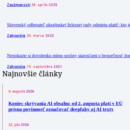
Zaujímavosti
28. apríla 2025
Slovenský odberateľ ukrajinskej železnej rudy odmieta platiť: kto j
Zahraničie
24. marca 2022
Nepokazte si dovolenku mimo sezóny starosťami o bezpečnosť d
Zahraničie
19. septembra 2021
Najnovšie články
6. augusta 2026
Koniec skrývania AI obsahu: od 2. augusta platí v EÚ
prísna povinnosť označovať deepfaky aj AI texty
22. júla 2026