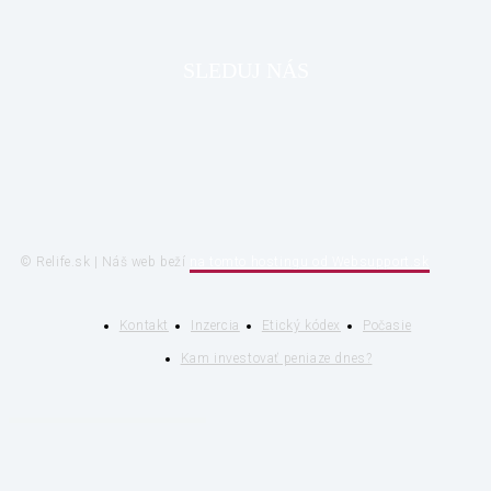
SLEDUJ NÁS
© Relife.sk | Náš web beží
na tomto hostingu od Websupport.sk
Kontakt
Inzercia
Etický kódex
Počasie
Kam investovať peniaze dnes?