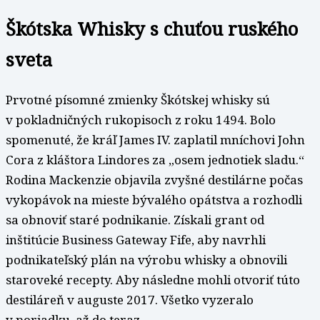
Škótska Whisky s chuťou ruského
sveta
Prvotné písomné zmienky Škótskej whisky sú
v pokladničných rukopisoch z roku 1494. Bolo
spomenuté, že kráľ James IV. zaplatil mníchovi John
Cora z kláštora Lindores za „osem jednotiek sladu.“
Rodina Mackenzie objavila zvyšné destilárne počas
vykopávok na mieste bývalého opátstva a rozhodli
sa obnoviť staré podnikanie. Získali grant od
inštitúcie Business Gateway Fife, aby navrhli
podnikateľský plán na výrobu whisky a obnovili
staroveké recepty. Aby následne mohli otvoriť túto
destiláreň v auguste 2017. Všetko vyzeralo
v poriadku, až do teraz…