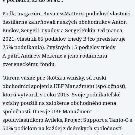
Podľa magazínu BusinessMatters, podieloví vlastníci
destilárne zahrňovali ruských obchodníkov Anton
Buslov, Sergei Uryadov a Sergei Fokin. Od marca
2021, vlastnili 85 podielov triedy B (čo predstavuje
75% podnikania). Zvyšných 15 podielov triedy
A patrí Andrew Mckenie a jeho rodinnému
zvereneckému fondu.
Okrem vášne pre škótsku whisky, sú ruskí
obchodníci spojení s UBF Manažment (spoločnosť),
ktorú vytvorili v roku 2015. Svoje podnikateľské
vzťahy použili na založenie obchodného mena
spoločnosti. Dnes je UBF Manažment
spoluvlastníkom Avileks, Project Support a Tanto-C s
50% podielom na každej z dcérskych spoločností.