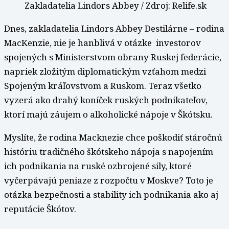
Zakladatelia Lindors Abbey / Zdroj: Relife.sk
Dnes, zakladatelia Lindors Abbey Destilárne – rodina
MacKenzie, nie je hanblivá v otázke investorov
spojených s Ministerstvom obrany Ruskej federácie,
napriek zložitým diplomatickým vzťahom medzi
Spojeným kráľovstvom a Ruskom. Teraz všetko
vyzerá ako drahý koníček ruských podnikateľov,
ktorí majú záujem o alkoholické nápoje v Škótsku.
Myslíte, že rodina Macknezie chce poškodiť stáročnú
históriu tradičného škótskeho nápoja s napojením
ich podnikania na ruské ozbrojené sily, ktoré
vyčerpávajú peniaze z rozpočtu v Moskve? Toto je
otázka bezpečnosti a stability ich podnikania ako aj
reputácie Škótov.