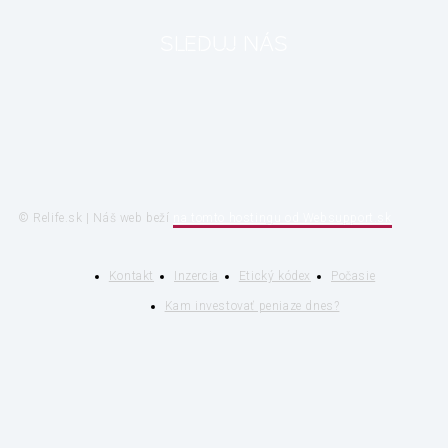
SLEDUJ NÁS
© Relife.sk | Náš web beží
na tomto hostingu od Websupport.sk
Kontakt
Inzercia
Etický kódex
Počasie
Kam investovať peniaze dnes?