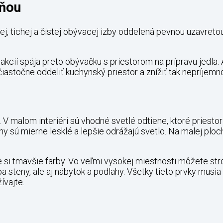
yňou
tnej, tichej a čistej obývacej izby oddelená pevnou uzavre
cií spája preto obývačku s priestorom na prípravu jedla. A
stočne oddeliť kuchynský priestor a znížiť tak nepríjemno
 V malom interiéri sú vhodné svetlé odtiene, ktoré priestor
y sú mierne lesklé a lepšie odrážajú svetlo. Na malej plo
 si tmavšie farby. Vo veľmi vysokej miestnosti môžete stro
 steny, ale aj nábytok a podlahy. Všetky tieto prvky musia 
ívajte.