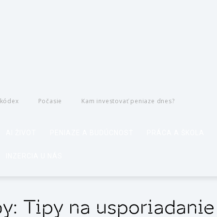
 kódex
Počasie
Kam investovať peniaze dnes?
AI ŽIVOT
PENIAZE A BUDÚCNOSŤ
PRÁCA A ŠKOLA
INZERCIA U NÁS
by: Tipy na usporiadani