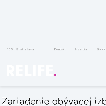
C
Kontakt
Inzercia
Etický
16.5
Bratislava
Zariadenie obývacej iz