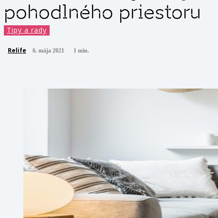
pohodlného priestoru
Tipy a rady
Relife
6. mája 2021
1
min.