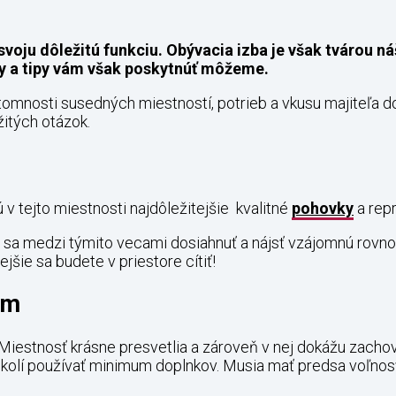
oju dôležitú funkciu. Obývacia izba je však tvárou ná
y a tipy vám však poskytnúť môžeme.
prítomnosti susedných miestností, potrieb a vkusu majiteľa
itých otázok.
u
 v tejto miestnosti najdôležitejšie kvalitné
pohovky
a repr
sa medzi týmito vecami dosiahnuť a nájsť vzájomnú rovnov
šie sa budete v priestore cítiť!
om
 Miestnosť krásne presvetlia a zároveň v nej dokážu zach
okolí používať minimum doplnkov. Musia mať predsa voľnosť 