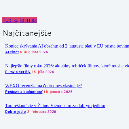
Zdieľať
Publikujte u nás
Najčítanejšie
Koniec skrývania AI obsahu: od 2. augusta platí v EÚ prísna povin
AI život
6. augusta 2026
Najlepšie filmy roku 2026: aktuálny rebríček filmov, ktoré musíte vi
Filmy a seriály
15. júla 2026
WEXO recenzia: na čo to dnes vlastne je?
Peniaze a budúcnosť
18. januára 2026
Top reštaurácie v Žiline. Vieme kam za dobrým jedlom
Dobré jedlo
2. februára 2026