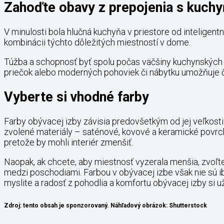
Zahoďte obavy z prepojenia s kuch
V minulosti bola hlučná kuchyňa v priestore od inteligen
kombinácii týchto dôležitých miestností v dome.
Túžba a schopnosť byť spolu počas väčšiny kuchynských ak
priečok alebo moderných pohoviek či nábytku umožňuje čia
Vyberte si vhodné farby
Farby obývacej izby závisia predovšetkým od jej veľkosti.
zvolené materiály – saténové, kovové a keramické povrch
pretože by mohli interiér zmenšiť.
Naopak, ak chcete, aby miestnosť vyzerala menšia, zvoľte
medzi poschodiami. Farbou v obývacej izbe však nie sú iba
myslite a radosť z pohodlia a komfortu obývacej izby si už
Zdroj: tento obsah je sponzorovaný. Náhľadový obrázok: Shutterstock