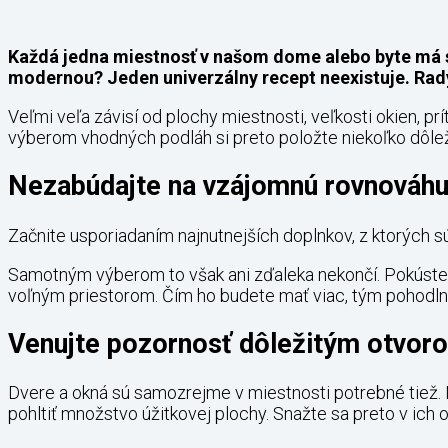
Každá jedna miestnosť v našom dome alebo byte má sv
modernou? Jeden univerzálny recept neexistuje. Rad
Veľmi veľa závisí od plochy miestnosti, veľkosti okien, 
výberom vhodných podláh si preto položte niekoľko dôlež
Nezabúdajte na vzájomnú rovnováh
Začnite usporiadaním najnutnejších doplnkov, z ktorých sú
Samotným výberom to však ani zďaleka nekončí. Pokúste 
voľným priestorom. Čím ho budete mať viac, tým pohodlnej
Venujte pozornosť dôležitým otvor
Dvere a okná sú samozrejme v miestnosti potrebné tiež.
pohltiť množstvo úžitkovej plochy. Snažte sa preto v ich 