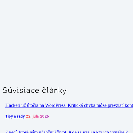
Súvisiace články
Hackeri už útočia na WordPress. Kritická chyba môže prevziať kon
Tipy a rady
22. júla 2026
7 vecí, ktoré nám uľahčujú život. Kde sa vzali a kto ich vynašiel?