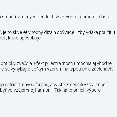
tou stenou. Zmeny v trendoch však vedú k pomerne častej
 je to skvelé! Vhodný dizajn obývacej izby vďaka použitiu
sti, ktoré spôsobuje.
 opticky zväčšia. Efekt priestrannosti umocnia aj vhodne
che sa vyhýbajte veľkým vzorom na tapetách a záclonách,
p natrieť tmavou farbou, aby ste zmenšili vzdialenosť
byť vo vzájomnej harmónii. Tak na to pri ich výbere