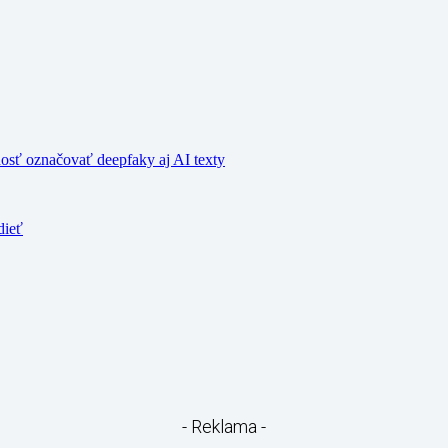
nosť označovať deepfaky aj AI texty
dieť
- Reklama -